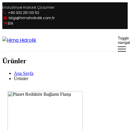
Endüstriyel Hidrolik Çözümler
+90 332 251 00 52
bilgi@himahidrolik.com.tr
TR
EN
|
Toggle
navigat
Ürünler
Ana Sayfa
Ürünler