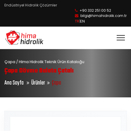
Endüstriyel Hidrolik Çözümler
+90 332 251 00 52
bilgi@himahidrolik.com.tr
TR
EN
|
Tog
Çapa / Hima Hidrolik Teknik Ürün Kataloğu
Çapa Dövme Balata Çatalı
Ana Sayfa
Ürünler
Çapa