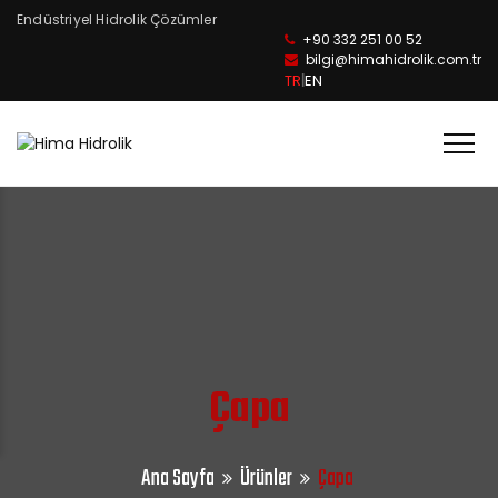
Endüstriyel Hidrolik Çözümler
+90 332 251 00 52
bilgi@himahidrolik.com.tr
TR
EN
|
Tog
Çapa
Ana Sayfa
Ürünler
Çapa