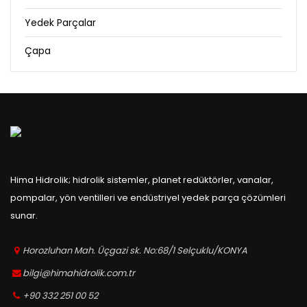
Yedek Parçalar
Çapa
Hima Hidrolik; hidrolik sistemler, planet redüktörler, vanalar,
pompalar, yön ventilleri ve endüstriyel yedek parça çözümleri
sunar.
Horozluhan Mah. Üçgazi sk. No:68/1 Selçuklu/KONYA
bilgi@himahidrolik.com.tr
+90 332 251 00 52